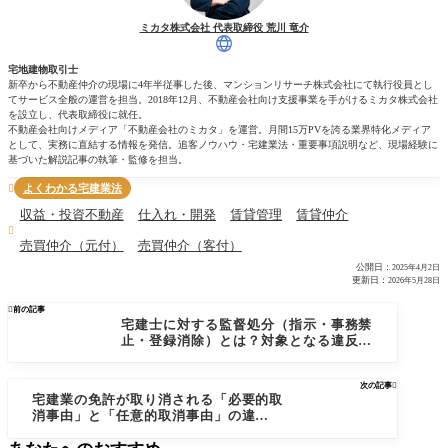
ミカタ株式会社 代表取締役 荒川 竜介
宅地建物取引士
新卒から不動産仲介の現場に4年半従事した後、マンションリサーチ株式会社にて執行役員とし
てサービス全般の運営を担当。2018年12月、不動産会社向け支援事業を手がけるミカタ株式会社
を設立し、代表取締役に就任。
不動産会社向けメディア「不動産会社のミカタ」を運営。月間15万PVを誇る業界特化メディア
として、実務に直結する情報を発信。追客ノウハウ・宅建業法・重要事項説明など、現場経験に
基づいた解説記事の執筆・監修を担当。
よくわかる宅建業法

収益・投資不動産
仕入れ・開発
賃貸管理
賃貸仲介

売買仲介（元付）
売買仲介（客付）
公開日：
2025年4月2日
更新日：
2026年5月28日

前の記事
宅建士に対する監督処分（指示・事務禁
止・登録消除）とは？対象となる違反行
為を解説
次の記事

宅建業の免許が取り消される「必要的取
消事由」と「任意的取消事由」の違いと
は？