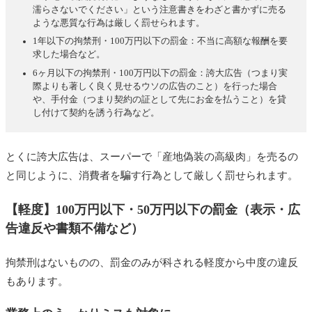
濡らさないでください」という注意書きをわざと書かずに売る
ような悪質な行為は厳しく罰せられます。
1年以下の拘禁刑・100万円以下の罰金：不当に高額な報酬を要
求した場合など。
6ヶ月以下の拘禁刑・100万円以下の罰金：誇大広告（つまり実
際よりも著しく良く見せるウソの広告のこと）を行った場合
や、手付金（つまり契約の証として先にお金を払うこと）を貸
し付けて契約を誘う行為など。
とくに誇大広告は、スーパーで「産地偽装の高級肉」を売るの
と同じように、消費者を騙す行為として厳しく罰せられます。
【軽度】100万円以下・50万円以下の罰金（表示・広
告違反や書類不備など）
拘禁刑はないものの、罰金のみが科される軽度から中度の違反
もあります。