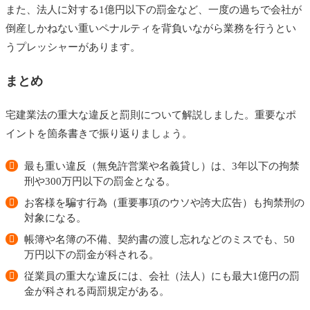
また、法人に対する1億円以下の罰金など、一度の過ちで会社が
倒産しかねない重いペナルティを背負いながら業務を行うとい
うプレッシャーがあります。
まとめ
宅建業法の重大な違反と罰則について解説しました。重要なポ
イントを箇条書きで振り返りましょう。
最も重い違反（無免許営業や名義貸し）は、3年以下の拘禁
刑や300万円以下の罰金となる。
お客様を騙す行為（重要事項のウソや誇大広告）も拘禁刑の
対象になる。
帳簿や名簿の不備、契約書の渡し忘れなどのミスでも、50
万円以下の罰金が科される。
従業員の重大な違反には、会社（法人）にも最大1億円の罰
金が科される両罰規定がある。