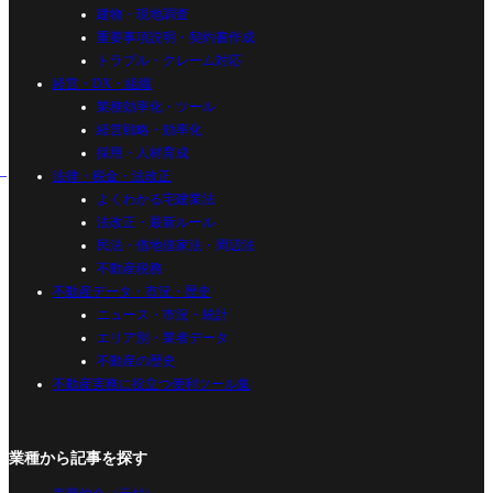
建物・現地調査
重要事項説明・契約書作成
トラブル・クレーム対応
経営・DX・組織
業務効率化・ツール
経営戦略・効率化
採用・人材育成
法律・税金・法改正
よくわかる宅建業法
法改正・最新ルール
民法・借地借家法・周辺法
不動産税務
不動産データ・市況・歴史
ニュース・市況・統計
エリア別・業者データ
不動産の歴史
不動産実務に役立つ便利ツール集
業種から記事を探す