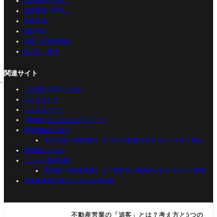
売買仲介（元付）
売買仲介（客付）
賃貸管理
賃貸仲介
収益・投資不動産
仕入れ・開発
関連サイト
【公式】追客のミカタ
ミカタストア
ミカタセミナー
不動産フランチャイズのミカタ
役所調査のミカタ
【入門編】役所調査とは？8つの調査項目をわかりやすく解説
借地権のミカタ
ミカタ不動産転職
【図解】不動産業界とは？種類や仕事内容をわかりやすく解説
宅地建物取引業法｜e-Gov法令検索
不動産営業の「追客」とは？考え方と5つの