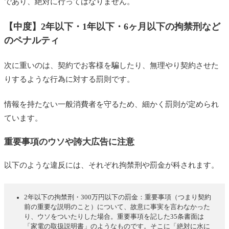
であり、絶対に行ってはなりません。
【中度】2年以下・1年以下・6ヶ月以下の拘禁刑など
のペナルティ
次に重いのは、契約でお客様を騙したり、無理やり契約させた
りするような行為に対する罰則です。
情報を持たない一般消費者を守るため、細かく罰則が定められ
ています。
重要事項のウソや誇大広告に注意
以下のような違反には、それぞれ拘禁刑や罰金が科されます。
2年以下の拘禁刑・300万円以下の罰金：重要事項（つまり契約
前の重要な説明のこと）について、故意に事実を言わなかった
り、ウソをついたりした場合。重要事項を記した35条書面は
「家電の取扱説明書」のようなものです。そこに「絶対に水に