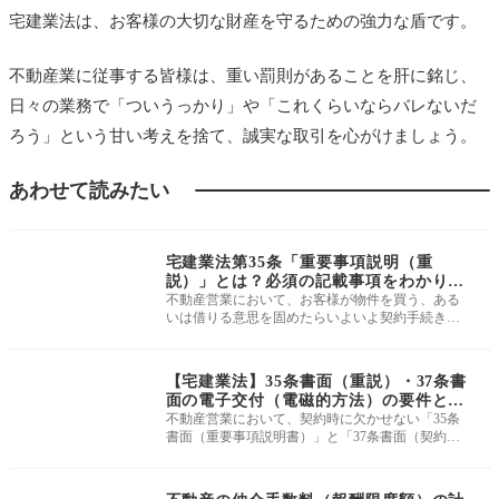
宅建業法は、お客様の大切な財産を守るための強力な盾です。
不動産業に従事する皆様は、重い罰則があることを肝に銘じ、
日々の業務で「ついうっかり」や「これくらいならバレないだ
ろう」という甘い考えを捨て、誠実な取引を心がけましょう。
あわせて読みたい
よくわかる宅建業法
宅建業法第35条「重要事項説明（重
説）」とは？必須の記載事項をわかりや
すく解説
不動産営業において、お客様が物件を買う、ある
いは借りる意思を固めたらいよいよ契約手続きに
進みます。 その際、契約書にサイ
よくわかる宅建業法
【宅建業法】35条書面（重説）・37条書
面の電子交付（電磁的方法）の要件と事
前承諾の取り方
不動産営業において、契約時に欠かせない「35条
書面（重要事項説明書）」と「37条書面（契約
書）」。 これまで紙に印刷して大量の
よくわかる宅建業法