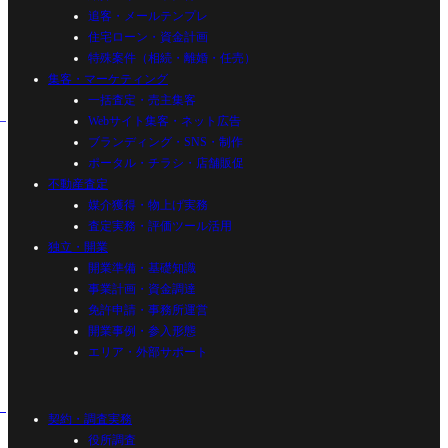
追客・メールテンプレ
住宅ローン・資金計画
特殊案件（相続・離婚・任売）
集客・マーケティング
一括査定・売主集客
Webサイト集客・ネット広告
ブランディング・SNS・制作
ポータル・チラシ・店舗販促
不動産査定
媒介獲得・物上げ実務
査定実務・評価ツール活用
独立・開業
開業準備・基礎知識
事業計画・資金調達
免許申請・事務所運営
開業事例・参入形態
エリア・外部サポート
契約・調査実務
役所調査