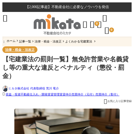
【2,000記事超】不動産会社に必要なノウハウを発信





0

0
ホーム
記事一覧
法律・税金・法改正
よくわかる宅建業法

法律・税金・法改正
【宅建業法の罰則一覧】無免許営業や名義貸
し等の重大な違反とペナルティ（懲役・罰
金）
ミカタ株式会社 代表取締役 荒川 竜介

収益・投資不動産
仕入れ・開発
賃貸管理
賃貸仲介
売買仲介（元付）
売買仲介（客付）

お気に入り記事登録