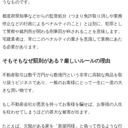
とも（両罰規定）
うなものです。
罰則ルールが存在するメリット・デメリット
都道府県知事などからの監督処分（つまり免許取り消しや業務
メリット
停止などの行政によるペナルティのこと）とは別に、犯罪とし
デメリット
て警察や裁判所が関わる刑事罰が科されることを意味します。
宅建業者は、常にこのペナルティの重さを意識して業務にあた
まとめ
る必要があります。
あわせて読みたい
そもそもなぜ罰則がある？厳しいルールの理由
不動産取引は数千万円から数億円という非常に高額な商品を取
り扱うビジネスであり、一般のお客様にとって一生に一度の大
きな買い物です。
もし不動産会社が悪意を持ってお客様を騙せば、お客様の人生
を狂わせてしまうほどの甚大な被害が出ます。
たとえば、欠陥がある家を「新築同様」と偽って売るような行