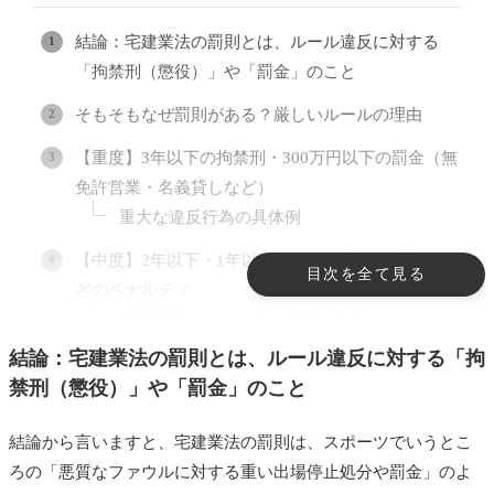
結論：宅建業法の罰則とは、ルール違反に対する
「拘禁刑（懲役）」や「罰金」のこと
そもそもなぜ罰則がある？厳しいルールの理由
【重度】3年以下の拘禁刑・300万円以下の罰金（無
免許営業・名義貸しなど）
重大な違反行為の具体例
【中度】2年以下・1年以下・6ヶ月以下の拘禁刑な
目次を全て見る
どのペナルティ
重要事項のウソや誇大広告に注意
結論：宅建業法の罰則とは、ルール違反に対する「拘
【軽度】100万円以下・50万円以下の罰金（表示・
禁刑（懲役）」や「罰金」のこと
広告違反や書類不備など）
業務上のうっかりミスも対象に
結論から言いますと、宅建業法の罰則は、スポーツでいうとこ
注意！法人には「1億円以下」の罰金が科されるこ
ろの「悪質なファウルに対する重い出場停止処分や罰金」のよ