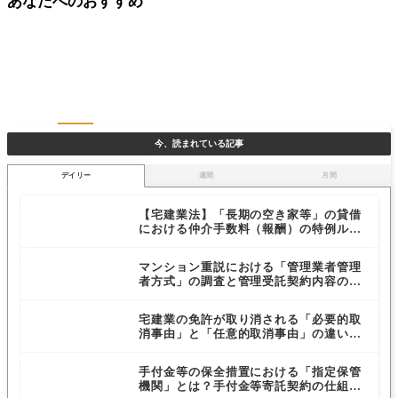
あなたへのおすすめ
今、読まれている記事
デイリー
週間
月間
【宅建業法】「長期の空き家等」の貸借
における仲介手数料（報酬）の特例ルー
ルを解説
マンション重説における「管理業者管理
者方式」の調査と管理受託契約内容の説
明義務
宅建業の免許が取り消される「必要的取
消事由」と「任意的取消事由」の違いと
は？
手付金等の保全措置における「指定保管
機関」とは？手付金等寄託契約の仕組み