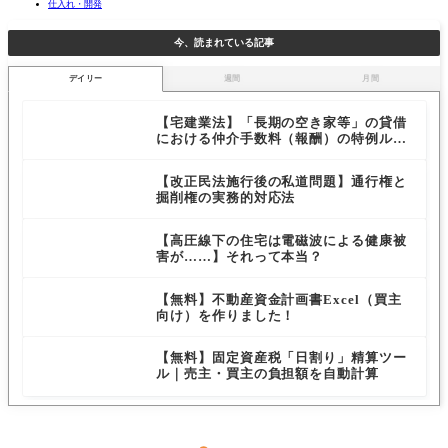
仕入れ・開発
今、読まれている記事
デイリー
週間
月間
【宅建業法】「長期の空き家等」の貸借
における仲介手数料（報酬）の特例ルー
ルを解説
【改正民法施行後の私道問題】通行権と
掘削権の実務的対応法
【高圧線下の住宅は電磁波による健康被
害が……】それって本当？
【無料】不動産資金計画書Excel（買主
向け）を作りました！
【無料】固定資産税「日割り」精算ツー
ル｜売主・買主の負担額を自動計算