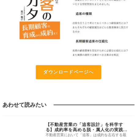
ダウンロードページへ
あわせて読みたい
追客・メールテンプ
レ
【不動産営業の「追客設計」を科学す
る】成約率を高める脱・属人化の実践フ
レーム
不動産営業において「追客」は成約を左右する最