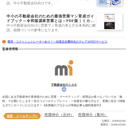
説。中小不動産会社向けです。
中小の不動産会社のための最強営業マン育成ガイ
ドブック～令和版源泉営業とは～PDF版｜ミカタ
ストア
中小不動産会社向けに営業マン育成の考え方を体系的に解
説。組織づくりの参考になります。
費用・コストシュミレーターあり！一括査定反響特化のテレアポ代行サービス
監修者情報
不動産会社のミカタ
全国にある不動産仲介業者様のために営業・マーケティング・採用ほか様々なノウハウを「無
料」で公開いたします！役立つメールテンプレート・一括査定の勝ち方など、実務に役立つ情報
もダウンロードいただけます！【各業種のプロからの寄稿記事も随時更新中】
売買仲介（元付）
売買仲介（客付）

追客・メールテンプレ

公開日：
2020年6月4日
更新日：
2026年4月20日