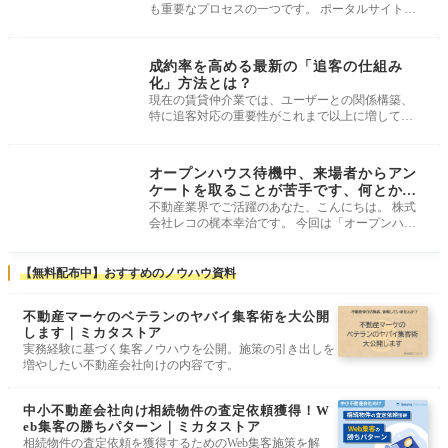
も重要なプロセスの一つです。 ポータルサイトや
広告からの反響で内見を行い、即
追客・メールテンプ
レ
成約率を高める最新の「追客の仕組み
化」方法とは？
現在の賃貸仲介業では、ユーザーとの関係構築、
特に追客対応の重要性がこれまで以上に増してい
る。 以前は電話やメールでのアプ
初回接客・案内術
オープンハウス待機中、来場者からアン
ケートを取ることが苦手です、何とかな
らないでしょうか？
不動産業界でご活躍のあなた、こんにちは。 株式
会社レコの梶本幸治です。 今回は「オープンハウ
ス待機中、来場者からアンケート
【無料配布中】おすすめのノウハウ資料
不動産マーケのベテランのヤバイ集客術を大公開
します｜ミカタストア
実務経験に基づく集客ノウハウを公開。施策の引き出しを
増やしたい不動産会社向けの内容です。
中小不動産会社向け相続物件の査定依頼獲得！W
eb集客の勝ちパターン｜ミカタストア
相続物件の査定依頼を獲得するためのWeb集客施策を解