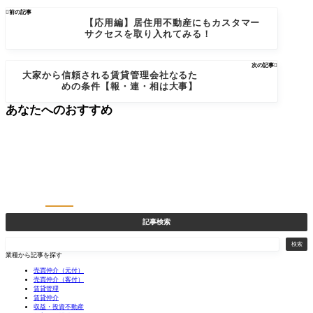

前の記事
【応用編】居住用不動産にもカスタマー
サクセスを取り入れてみる！
次の記事

大家から信頼される賃貸管理会社なるた
めの条件【報・連・相は大事】
あなたへのおすすめ
記事検索
検
検索
索
業種から記事を探す
売買仲介（元付）
売買仲介（客付）
賃貸管理
賃貸仲介
収益・投資不動産