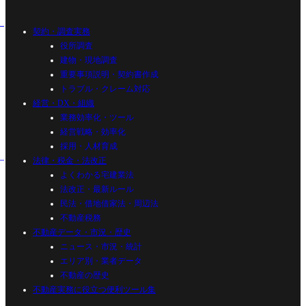
契約・調査実務
役所調査
建物・現地調査
重要事項説明・契約書作成
トラブル・クレーム対応
経営・DX・組織
業務効率化・ツール
経営戦略・効率化
採用・人材育成
法律・税金・法改正
よくわかる宅建業法
法改正・最新ルール
民法・借地借家法・周辺法
不動産税務
不動産データ・市況・歴史
ニュース・市況・統計
エリア別・業者データ
不動産の歴史
不動産実務に役立つ便利ツール集