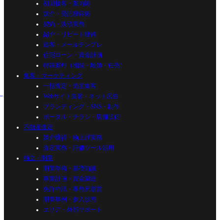
初回接客・案内術
媒介・受託獲得術
契約・決済実務
紹介・リピート獲得
追客・メールテンプレ
住宅ローン・資金計画
特殊案件（相続・離婚・任売）
集客・マーケティング
一括査定・売主集客
Webサイト集客・ネット広告
ブランディング・SNS・制作
ポータル・チラシ・店舗販促
不動産査定
媒介獲得・物上げ実務
査定実務・評価ツール活用
独立・開業
開業準備・基礎知識
事業計画・資金調達
免許申請・事務所運営
開業事例・参入形態
エリア・外部サポート