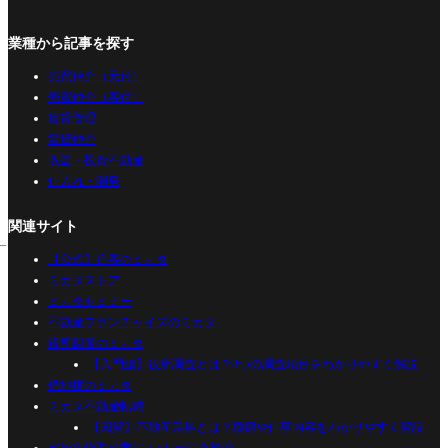
業種から記事を探す
売買仲介（元付）
売買仲介（客付）
賃貸管理
賃貸仲介
収益・投資不動産
仕入れ・開発
関連サイト
【公式】追客のミカタ
ミカタストア
ミカタセミナー
不動産フランチャイズのミカタ
役所調査のミカタ
【入門編】役所調査とは？8つの調査項目をわかりやすく解説
借地権のミカタ
ミカタ不動産転職
【図解】不動産業界とは？種類や仕事内容をわかりやすく解説
宅地建物取引業法｜e-Gov法令検索