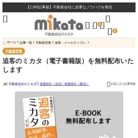
【2,000記事超】不動産会社に必要なノウハウを発信





0

0
ホーム
記事一覧
不動産営業
追客・メールテンプレ

不動産営業
追客のミカタ（電子書籍版）を無料配布いた
します


不動産会社のミカタ
お気に入り記事登録
売買仲介（元付）
売買仲介（客付）