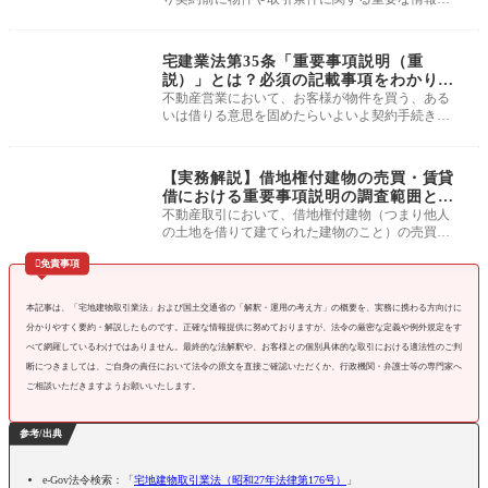
説明すること）において、絶対に漏
よくわかる宅建業法
宅建業法第35条「重要事項説明（重
説）」とは？必須の記載事項をわかりや
すく解説
不動産営業において、お客様が物件を買う、ある
いは借りる意思を固めたらいよいよ契約手続きに
進みます。 その際、契約書にサイ
よくわかる宅建業法
【実務解説】借地権付建物の売買・賃貸
借における重要事項説明の調査範囲と記
載方法
不動産取引において、借地権付建物（つまり他人
の土地を借りて建てられた建物のこと）の売買や
賃貸借は、通常の所有権の物件に比

免責事項
本記事は、「宅地建物取引業法」および国土交通省の「解釈・運用の考え方」の概要を、実務に携わる方向けに
分かりやすく要約・解説したものです。正確な情報提供に努めておりますが、法令の厳密な定義や例外規定をす
べて網羅しているわけではありません。最終的な法解釈や、お客様との個別具体的な取引における適法性のご判
断につきましては、ご自身の責任において法令の原文を直接ご確認いただくか、行政機関・弁護士等の専門家へ
ご相談いただきますようお願いいたします。
参考/出典
e-Gov法令検索：「
宅地建物取引業法（昭和27年法律第176号）
」