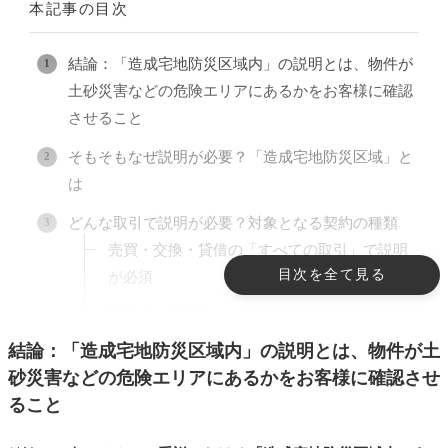
本記事の目次
結論：「造成宅地防災区域内」の説明とは、物件が
土砂災害などの危険エリアにあるかをお客様に確認
させること
そもそもなぜ説明が必要？「造成宅地防災区域」と
は
どんな取引で説明が必要？対象となる契約の種類
売買・交換・貸借の「すべての取引」で説明
目次を全て見る
が必須
区域内か区域外かを明確に伝える
結論：「造成宅地防災区域内」の説明とは、物件が土
【実践編】該当調査はどこで、どうやって行う？
砂災害などの危険エリアにあるかをお客様に確認させ
自治体の窓口やホームページで最新の指定状
ること
況を確認する
説明義務ルールが存在するメリット・デメリット