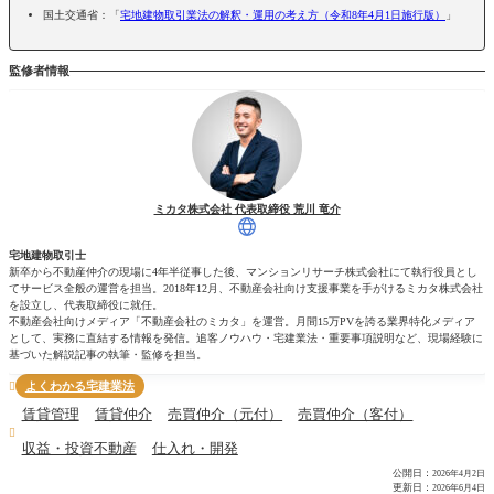
国土交通省：「
宅地建物取引業法の解釈・運用の考え方（令和8年4月1日施行版）
」
監修者情報
ミカタ株式会社 代表取締役 荒川 竜介
宅地建物取引士
新卒から不動産仲介の現場に4年半従事した後、マンションリサーチ株式会社にて執行役員とし
てサービス全般の運営を担当。2018年12月、不動産会社向け支援事業を手がけるミカタ株式会社
を設立し、代表取締役に就任。
不動産会社向けメディア「不動産会社のミカタ」を運営。月間15万PVを誇る業界特化メディア
として、実務に直結する情報を発信。追客ノウハウ・宅建業法・重要事項説明など、現場経験に
基づいた解説記事の執筆・監修を担当。
よくわかる宅建業法

賃貸管理
賃貸仲介
売買仲介（元付）
売買仲介（客付）

収益・投資不動産
仕入れ・開発
公開日：
2026年4月2日
更新日：
2026年6月4日