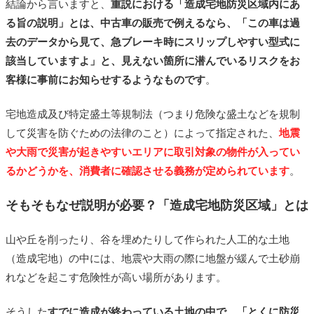
結論から言いますと、
重説における「造成宅地防災区域内にあ
メリット
る旨の説明」とは、中古車の販売で例えるなら、「この車は過
去のデータから見て、急ブレーキ時にスリップしやすい型式に
デメリット
該当していますよ」と、見えない箇所に潜んでいるリスクをお
まとめ
客様に事前にお知らせするようなものです
。
あわせて読みたい
宅地造成及び特定盛土等規制法（つまり危険な盛土などを規制
して災害を防ぐための法律のこと）によって指定された、
地震
や大雨で災害が起きやすいエリアに取引対象の物件が入ってい
るかどうかを、消費者に確認させる義務が定められています
。
そもそもなぜ説明が必要？「造成宅地防災区域」とは
山や丘を削ったり、谷を埋めたりして作られた人工的な土地
（造成宅地）の中には、地震や大雨の際に地盤が緩んで土砂崩
れなどを起こす危険性が高い場所があります。
そうした
すでに造成が終わっている土地の中で、「とくに防災