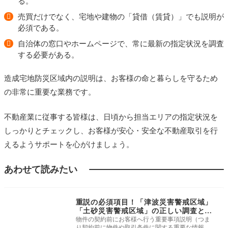
る。
売買だけでなく、宅地や建物の「貸借（賃貸）」でも説明が
必須である。
自治体の窓口やホームページで、常に最新の指定状況を調査
する必要がある。
造成宅地防災区域内の説明は、お客様の命と暮らしを守るため
の非常に重要な業務です。
不動産業に従事する皆様は、日頃から担当エリアの指定状況を
しっかりとチェックし、お客様が安心・安全な不動産取引を行
えるようサポートを心がけましょう。
あわせて読みたい
よくわかる宅建業法
重説の必須項目！「津波災害警戒区域」
「土砂災害警戒区域」の正しい調査と説
明方法
物件の契約前にお客様へ行う重要事項説明（つま
り契約前に物件や取引条件に関する重要な情報を