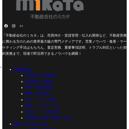
「不動産会社のミカタ」は、売買仲介・賃貸管理・仕入れ開発など、不動産実務
に携わる方のための業界最大級の専門メディアです。営業ノウハウ・集客・マー
ケティング手法はもちろん、査定実務、重要事項説明、トラブル対応といった契
約実務まで、現場で即活用できるノウハウを網羅！
不動産営業
源泉営業・新規開拓
初回接客・案内術
媒介・受託獲得術
契約・決済実務
紹介・リピート獲得
追客・メールテンプレ
住宅ローン・資金計画
特殊案件（相続・離婚・任売）
集客・マーケティング