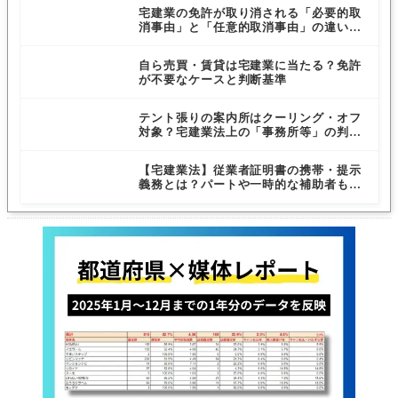
宅建業の免許が取り消される「必要的取
消事由」と「任意的取消事由」の違いと
は？
自ら売買・賃貸は宅建業に当たる？免許
が不要なケースと判断基準
テント張りの案内所はクーリング・オフ
対象？宅建業法上の「事務所等」の判断
基準
【宅建業法】従業者証明書の携帯・提示
義務とは？パートや一時的な補助者も対
象？