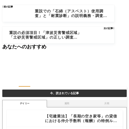

前の記事
重説での「石綿（アスベスト）使用調
査」と「耐震診断」の説明義務・調査範
囲を解説
次の記事

重説の必須項目！「津波災害警戒区域」
「土砂災害警戒区域」の正しい調査と説
明方法
あなたへのおすすめ
今、読まれている記事
デイリー
週間
月間
【宅建業法】「長期の空き家等」の貸借
における仲介手数料（報酬）の特例ルー
ルを解説