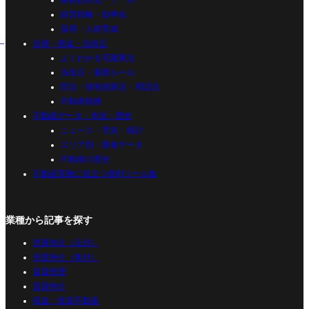
業務効率化・ツール
経営戦略・効率化
採用・人材育成
法律・税金・法改正
よくわかる宅建業法
法改正・最新ルール
民法・借地借家法・周辺法
不動産税務
不動産データ・市況・歴史
ニュース・市況・統計
エリア別・業者データ
不動産の歴史
不動産実務に役立つ便利ツール集
業種から記事を探す
売買仲介（元付）
売買仲介（客付）
賃貸管理
賃貸仲介
収益・投資不動産