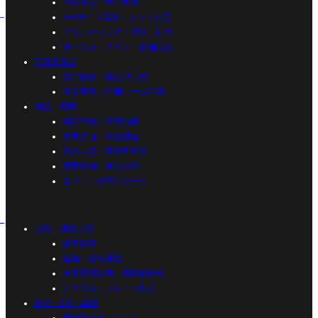
一括査定・売主集客
Webサイト集客・ネット広告
ブランディング・SNS・制作
ポータル・チラシ・店舗販促
不動産査定
媒介獲得・物上げ実務
査定実務・評価ツール活用
独立・開業
開業準備・基礎知識
事業計画・資金調達
免許申請・事務所運営
開業事例・参入形態
エリア・外部サポート
契約・調査実務
役所調査
建物・現地調査
重要事項説明・契約書作成
トラブル・クレーム対応
経営・DX・組織