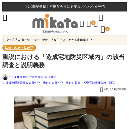
【2,000記事超】不動産会社に必要なノウハウを発信





0

0
ホーム
記事一覧
法律・税金・法改正
よくわかる宅建業法

法律・税金・法改正
重説における「造成宅地防災区域内」の該当
調査と説明義務
ミカタ株式会社 代表取締役 荒川 竜介

賃貸管理
賃貸仲介
売買仲介（元付）
売買仲介（客付）
収益・投資不動産
仕入れ・開発

お気に入り記事登録