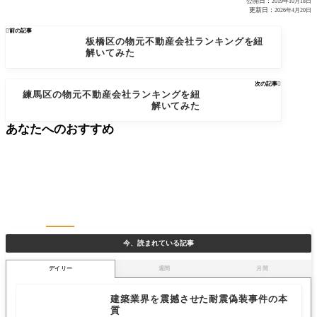
公開日：
2019年10月18日
更新日：
2026年4月20日

前の記事
板橋区の物元不動産会社ランキングを紐
解いてみた
次の記事

練馬区の物元不動産会社ランキングを紐
解いてみた
あなたへのおすすめ
今、読まれている記事
デイリー
週間
月間
建築業界を震撼させた耐震偽装事件の本
質