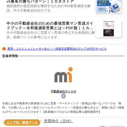
eb集客の勝ちパターン｜ミカタストア
相続物件の査定依頼を獲得するためのWeb集客施策を解
説。中小不動産会社向けです。
中小の不動産会社のための最強営業マン育成ガイ
ドブック～令和版源泉営業とは～PDF版｜ミカタ
ストア
中小不動産会社向けに営業マン育成の考え方を体系的に解
説。組織づくりの参考になります。
費用・コストシュミレーターあり！一括査定反響特化のテレアポ代行サービス
監修者情報
不動産会社のミカタ
全国にある不動産仲介業者様のために営業・マーケティング・採用ほか様々なノウハウを「無
料」で公開いたします！役立つメールテンプレート・一括査定の勝ち方など、実務に役立つ情報
もダウンロードいただけます！【各業種のプロからの寄稿記事も随時更新中】
売買仲介（元付）

エリア別・業者データ
