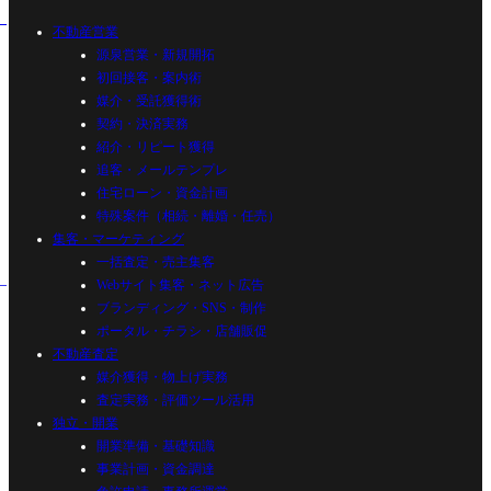
不動産営業
源泉営業・新規開拓
初回接客・案内術
媒介・受託獲得術
契約・決済実務
紹介・リピート獲得
追客・メールテンプレ
住宅ローン・資金計画
特殊案件（相続・離婚・任売）
集客・マーケティング
一括査定・売主集客
Webサイト集客・ネット広告
ブランディング・SNS・制作
ポータル・チラシ・店舗販促
不動産査定
媒介獲得・物上げ実務
査定実務・評価ツール活用
独立・開業
開業準備・基礎知識
事業計画・資金調達