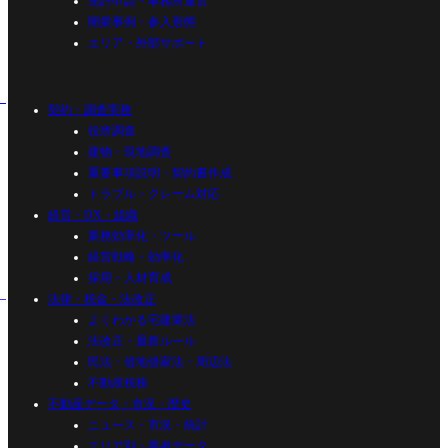
免許申請・事務所運営
開業事例・参入形態
エリア・外部サポート
契約・調査実務
役所調査
建物・現地調査
重要事項説明・契約書作成
トラブル・クレーム対応
経営・DX・組織
業務効率化・ツール
経営戦略・効率化
採用・人材育成
法律・税金・法改正
よくわかる宅建業法
法改正・最新ルール
民法・借地借家法・周辺法
不動産税務
不動産データ・市況・歴史
ニュース・市況・統計
エリア別・業者データ