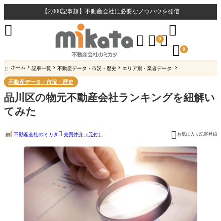
【2,000記事超】不動産会社に必要なノウハウを発信





0

0
ホーム
記事一覧
不動産データ・市況・歴史
エリア別・業者データ

不動産データ・市況・歴史
品川区の物元不動産会社ランキングを紐解い
てみた


不動産会社のミカタ
お気に入り記事登録
売買仲介（元付）