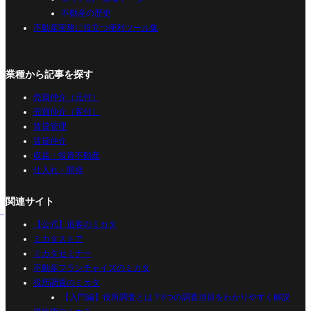
不動産の歴史
不動産実務に役立つ便利ツール集
業種から記事を探す
売買仲介（元付）
売買仲介（客付）
賃貸管理
賃貸仲介
収益・投資不動産
仕入れ・開発
関連サイト
【公式】追客のミカタ
ミカタストア
ミカタセミナー
不動産フランチャイズのミカタ
役所調査のミカタ
【入門編】役所調査とは？8つの調査項目をわかりやすく解説