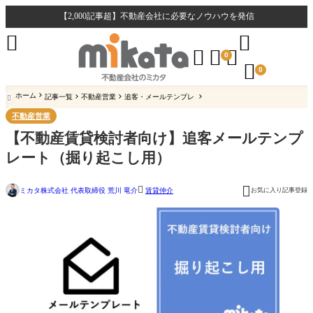
【2,000記事超】不動産会社に必要なノウハウを発信





0

0
ホーム
記事一覧
不動産営業
追客・メールテンプレ

不動産営業
【不動産賃貸検討者向け】追客メールテンプ
レート（掘り起こし用）


ミカタ株式会社 代表取締役 荒川 竜介
お気に入り記事登録
賃貸仲介