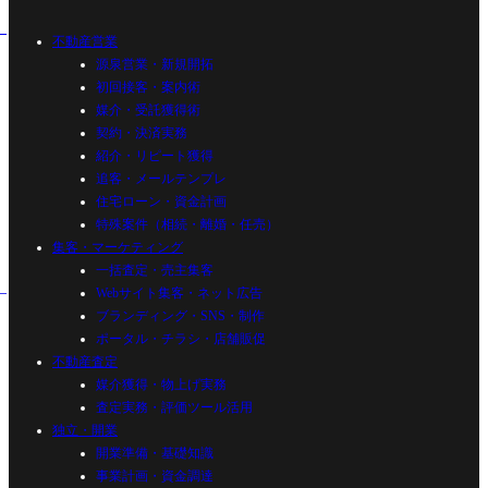
不動産営業
源泉営業・新規開拓
初回接客・案内術
媒介・受託獲得術
契約・決済実務
紹介・リピート獲得
追客・メールテンプレ
住宅ローン・資金計画
特殊案件（相続・離婚・任売）
集客・マーケティング
一括査定・売主集客
Webサイト集客・ネット広告
ブランディング・SNS・制作
ポータル・チラシ・店舗販促
不動産査定
媒介獲得・物上げ実務
査定実務・評価ツール活用
独立・開業
開業準備・基礎知識
事業計画・資金調達