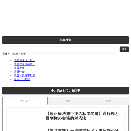
記事検索
検
検索
索
業種から記事を探す
売買仲介（元付）
売買仲介（客付）
賃貸管理
賃貸仲介
収益・投資不動産
仕入れ・開発
今、読まれている記事
デイリー
週間
月間
【改正民法施行後の私道問題】通行権と
掘削権の実務的対応法
【毎月更新】一括査定サイト媒体別の通