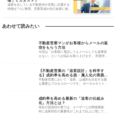
徴｜ミカタストア
成果を出している不動産仲介営業に共通する
特徴を7つに整理。営業育成や自己改善に使え
ます。
あわせて読みたい
追客・メールテンプ
レ
不動産営業マンがお客様からメールの返
信をもらう方法
今回は「お客様に電話してもメールしても返事貰
えない」というお悩みを取り上げます。 売買仲介
の営業担当者とお話ししていると
追客・メールテンプ
レ
【不動産営業の「追客設計」を科学す
る】成約率を高める脱・属人化の実践フ
レーム
不動産営業において「追客」は成約を左右する最
も重要なプロセスの一つです。 ポータルサイトや
広告からの反響で内見を行い、即
追客・メールテンプ
レ
成約率を高める最新の「追客の仕組み
化」方法とは？
現在の賃貸仲介業では、ユーザーとの関係構築、
特に追客対応の重要性がこれまで以上に増してい
る。 以前は電話やメールでのアプ