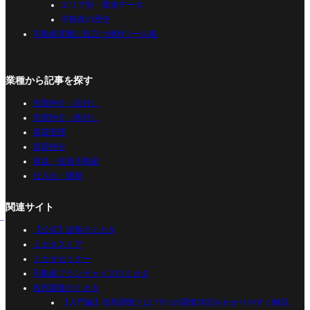
エリア別・業者データ
不動産の歴史
不動産実務に役立つ便利ツール集
業種から記事を探す
売買仲介（元付）
売買仲介（客付）
賃貸管理
賃貸仲介
収益・投資不動産
仕入れ・開発
関連サイト
【公式】追客のミカタ
ミカタストア
ミカタセミナー
不動産フランチャイズのミカタ
役所調査のミカタ
【入門編】役所調査とは？8つの調査項目をわかりやすく解説