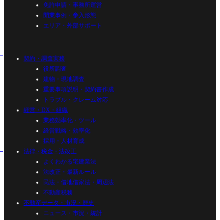
免許申請・事務所運営
開業事例・参入形態
エリア・外部サポート
契約・調査実務
役所調査
建物・現地調査
重要事項説明・契約書作成
トラブル・クレーム対応
経営・DX・組織
業務効率化・ツール
経営戦略・効率化
採用・人材育成
法律・税金・法改正
よくわかる宅建業法
法改正・最新ルール
民法・借地借家法・周辺法
不動産税務
不動産データ・市況・歴史
ニュース・市況・統計