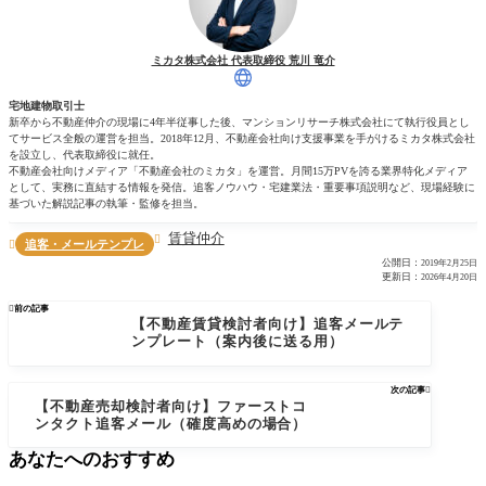
ミカタ株式会社 代表取締役 荒川 竜介
宅地建物取引士
新卒から不動産仲介の現場に4年半従事した後、マンションリサーチ株式会社にて執行役員とし
てサービス全般の運営を担当。2018年12月、不動産会社向け支援事業を手がけるミカタ株式会社
を設立し、代表取締役に就任。
不動産会社向けメディア「不動産会社のミカタ」を運営。月間15万PVを誇る業界特化メディア
として、実務に直結する情報を発信。追客ノウハウ・宅建業法・重要事項説明など、現場経験に
基づいた解説記事の執筆・監修を担当。
賃貸仲介

追客・メールテンプレ

公開日：
2019年2月25日
更新日：
2026年4月20日

前の記事
【不動産賃貸検討者向け】追客メールテ
ンプレート（案内後に送る用）
次の記事

【不動産売却検討者向け】ファーストコ
ンタクト追客メール（確度高めの場合）
あなたへのおすすめ