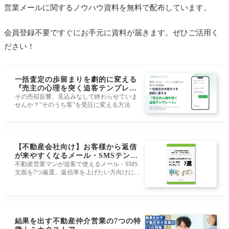
営業メールに関するノウハウ資料を無料で配布しています。
会員登録不要ですぐにお手元に資料が届きます。ぜひご活用く
ださい！
一括査定の歩留まりを劇的に変える
『売主の心理を突く追客テンプレー
ト』｜ミカタストア
その売却反響、見込みなしで終わらせていま
せんか？“そのうち客”を受託に変える方法
【不動産会社向け】お客様から返信
が来やすくなるメール・SMSテンプ
レート7選｜ミカタストア
不動産営業マンが追客で使えるメール・SMS
文面を7つ厳選。返信率を上げたい方向けに、
すぐ使えるテンプレをまとめました。
結果を出す不動産仲介営業の7つの特