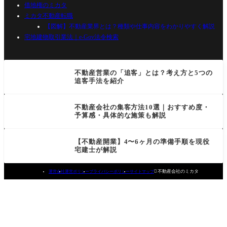
借地権のミカタ
ミカタ不動産転職
【図解】不動産業界とは？種類や仕事内容をわかりやすく解説
宅地建物取引業法｜e-Gov法令検索
不動産営業の「追客」とは？考え方と5つの
追客手法を紹介
不動産会社の集客方法10選｜おすすめ度・
予算感・具体的な施策も解説
【不動産開業】4〜6ヶ月の準備手順を現役
宅建士が解説

不動産会社のミカタ
運営会社
運営ポリシー
プライバシーポリシー
サイトマップ