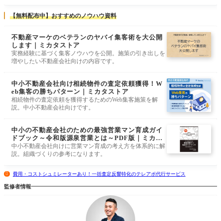
【無料配布中】おすすめのノウハウ資料
不動産マーケのベテランのヤバイ集客術を大公開
します｜ミカタストア
実務経験に基づく集客ノウハウを公開。施策の引き出しを
増やしたい不動産会社向けの内容です。
中小不動産会社向け相続物件の査定依頼獲得！W
eb集客の勝ちパターン｜ミカタストア
相続物件の査定依頼を獲得するためのWeb集客施策を解
説。中小不動産会社向けです。
中小の不動産会社のための最強営業マン育成ガイ
ドブック～令和版源泉営業とは～PDF版｜ミカタ
ストア
中小不動産会社向けに営業マン育成の考え方を体系的に解
説。組織づくりの参考になります。
費用・コストシュミレーターあり！一括査定反響特化のテレアポ代行サービス
監修者情報