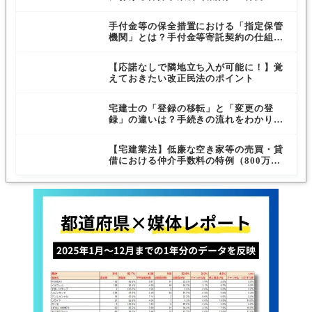
ルを解説
手付金等の保全措置における「指定保管
機関」とは？手付金等寄託契約の仕組み
と条件
【応諾なしで隣地立ち入が可能に！】覚
えておきたい改正民法のポイント
宅建士の「登録の移転」と「変更の登
録」の違いは？手続きの流れをわかりや
すく解説
【宅建業法】低廉な空き家等の売買・貸
借における仲介手数料の特例（800万円
以下）とは？