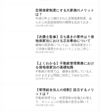
ことでし
民法・借地借家法・周
辺法
定期借家制度にする大家側のメリット
は？
平成12年より施行された定期借家制度。あ
らかじめ賃貸借契約の期間を定めておき、
2020年4月20日
期間が到達したら、更新することなく賃貸
借契約
民法・借地借家法・周
辺法
【弁護士監修】立ち退きの要件は？借
地借家法における正当事由について
建物の賃貸借については、借地借家法とい
う法律が適用されるということはご存じの
2020年3月30日
方も多いかと思います。 この借地借家法に
おい
民法・借地借家法・周
辺法
【よくわかる】不動産管理業務におけ
る借地借家法の基礎知識
不動産の管理では、建物を使用している人
のさまざまな問題に対応してゆかなければ
2020年3月16日
なりません。 地主や物件所有者である賃貸
人と
民法・借地借家法・周
辺法
【管理組合法人の役割】設立するメリ
ットは？
不動産管理では、外壁塗装や設備入れ替え
で、マンションの居住者の意見を聞いて管
2020年3月13日
理業務を行なっていきます。 住人は定期的
に総
法改正・最新ルール