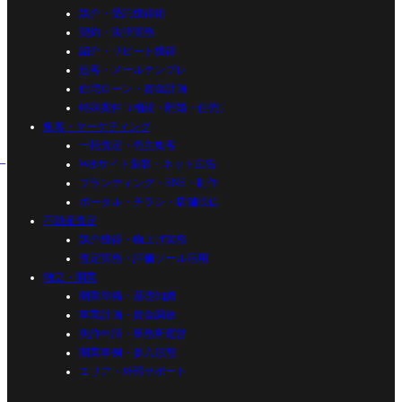
媒介・受託獲得術
契約・決済実務
紹介・リピート獲得
追客・メールテンプレ
住宅ローン・資金計画
特殊案件（相続・離婚・任売）
集客・マーケティング
一括査定・売主集客
Webサイト集客・ネット広告
ブランディング・SNS・制作
ポータル・チラシ・店舗販促
不動産査定
媒介獲得・物上げ実務
査定実務・評価ツール活用
独立・開業
開業準備・基礎知識
事業計画・資金調達
免許申請・事務所運営
開業事例・参入形態
エリア・外部サポート