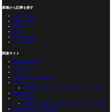
業種から記事を探す
売買仲介（元付）
売買仲介（客付）
賃貸管理
賃貸仲介
収益・投資不動産
仕入れ・開発
関連サイト
【公式】追客のミカタ
ミカタストア
ミカタセミナー
不動産フランチャイズのミカタ
役所調査のミカタ
【入門編】役所調査とは？8つの調査項目をわかりやすく解説
借地権のミカタ
ミカタ不動産転職
【図解】不動産業界とは？種類や仕事内容をわかりやすく解説
宅地建物取引業法｜e-Gov法令検索