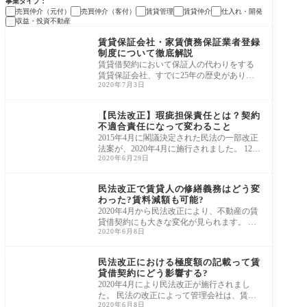
事業タイプ
売買仲介（元付）
売買仲介（客付）
賃貸管理
賃貸仲介
仕入れ・開発
収益・投資不動産
法改正・最新ルール
賃貸保証会社・家賃債務保証業者登録
制度について徹底解説
賃貸借契約において保証人の代わりをする
賃貸保証会社、すでに25年の歴史がありま
2020年7月3日
すが、国がすすめる住宅政策で重要な役割
の一端
法改正・最新ルール
【民法改正】瑕疵担保責任とは？契約
不適合責任になって変わること
2015年4月に閣議決定された民法の一部改正
法案が、2020年4月に施行されました。 120
2020年6月29日
年ぶりの改正ということもあり、特に債権
法の分野
法改正・最新ルール
民法改正で賃貸人の修繕義務はどう変
わった?賃料減額も可能?
2020年4月から民法改正により、不動産の賃
貸借契約にも大きな変化が見られます。 変
2020年6月8日
更になった点のひとつが賃貸人の修繕義務
です。
法改正・最新ルール
民法改正における極度額の記載って賃
貸借契約にどう影響する?
2020年4月により民法改正が施行されまし
た。 民法の改正によって管理会社は、賃貸
2020年6月8日
借契約書の変更など、大きな影響を与えた