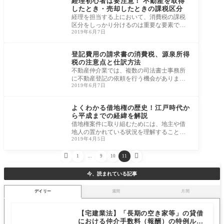
経理初心者は要注意！ 不動産を取得
したとき・売却したときの課税区分
経理を担当する上において、消費税の課税
区分をしっかり分けるのは重要な要素で
2019年6月7日
す。 特に土地や建物などの課税区分を間違
えてし
不動産税務
登記費用の請求書の消費税、源泉所得
税の注意点と仕訳方法
不動産仲介業では、複数の司法書士事務所
に不動産登記の依頼を行う機会がありま
2019年6月7日
す。 ところが送られてくる請求書を見る
と、どの
民法・借地借家法・周
辺法
よくわかる借地権の歴史！江戸時代か
ら平成までの経緯を解説
借地権案件に取り組むためには、地主や借
地人の置かれている状況を理解することが
2019年4月5日
必要です。 その為には、何故借地権が生ま
れた


1
…
9
10
11
今、読まれている記事
デイリー
週間
月間
【宅建業法】「長期の空き家等」の貸借
における仲介手数料（報酬）の特例ルー