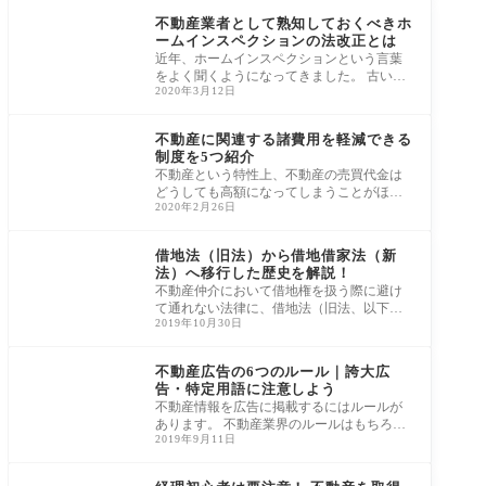
不動産業者として熟知しておくべきホ
ームインスペクションの法改正とは
近年、ホームインスペクションという言葉
をよく聞くようになってきました。 古い住
2020年3月12日
宅では、台所の配管が詰まったり、外壁に
亀裂
不動産税務
不動産に関連する諸費用を軽減できる
制度を5つ紹介
不動産という特性上、不動産の売買代金は
どうしても高額になってしまうことがほと
2020年2月26日
んどでしょう。ですから、買主からすれば
できる
民法・借地借家法・周
辺法
借地法（旧法）から借地借家法（新
法）へ移行した歴史を解説！
不動産仲介において借地権を扱う際に避け
て通れない法律に、借地法（旧法、以下
2019年10月30日
「旧借地法」という）と借地借家法（現行
法）があ
民法・借地借家法・周
辺法
不動産広告の6つのルール｜誇大広
告・特定用語に注意しよう
不動産情報を広告に掲載するにはルールが
あります。 不動産業界のルールはもちろん
2019年9月11日
ですが、広告の場合は法律による規制を受
ける
不動産税務