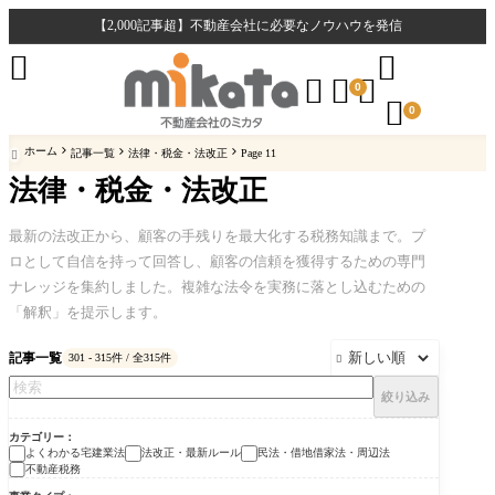
【2,000記事超】不動産会社に必要なノウハウを発信





0

0
ホーム
記事一覧
法律・税金・法改正
Page 11

法律・税金・法改正
最新の法改正から、顧客の手残りを最大化する税務知識まで。プ
ロとして自信を持って回答し、顧客の信頼を獲得するための専門
ナレッジを集約しました。複雑な法令を実務に落とし込むための
「解釈」を提示します。
記事一覧
301 - 315件 / 全315件

絞り込み
カテゴリー
よくわかる宅建業法
法改正・最新ルール
民法・借地借家法・周辺法
不動産税務