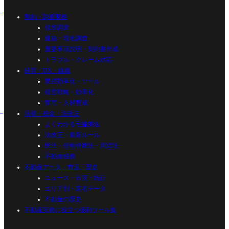
契約・調査実務
役所調査
建物・現地調査
重要事項説明・契約書作成
トラブル・クレーム対応
経営・DX・組織
業務効率化・ツール
経営戦略・効率化
採用・人材育成
法律・税金・法改正
よくわかる宅建業法
法改正・最新ルール
民法・借地借家法・周辺法
不動産税務
不動産データ・市況・歴史
ニュース・市況・統計
エリア別・業者データ
不動産の歴史
不動産実務に役立つ便利ツール集